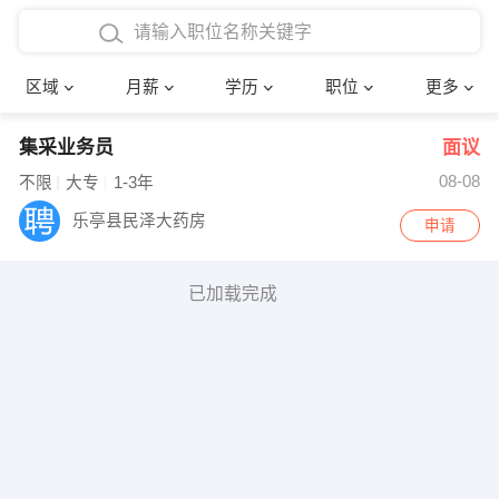
4000-5000元
本科
行政后勤
建筑装潢
确定
区域
月薪
学历
职位
更多
5000-8000元
硕士
销售岗位
教师
集采业务员
面议
8000-12000元
博士
文员
护士
08-08
不限
大专
1-3年
12000-20000元
财务会计
传单派发
乐亭县民泽大药房
申请
其他
超市零售
促销导购
已加载完成
网络IT
保健按摩
快递员
前台接待
收银员
技术员/工程师
水电/机修
部门经理